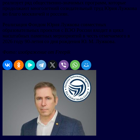
реализует ряд общественно-значимых программ, которые
продолжают многолетний созидательный труд Юрия Лужкова
во благо москвичей и россиян.
Реализация Фондом Юрия Лужкова совместных
образовательных проектов с ВЭО России входит в цикл
масштабных памятных мероприятий в честь отмечаемого в
2026 году 90-летия со дня рождения Ю. М. Лужкова.
Фото: изображение от Freepik