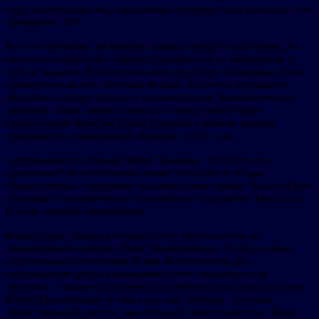
году число вопросов, присланных в первые дни конкурса, уже
превысило 300.
Все поступившие на конкурс заявки пройдут экспертизу, по
итогам которой будет принято решение об их включении в
состав заданий. Победители конкурса будут объявлены после
проведения акции. Авторам лучших вопросов вручаются
дипломы, а также призы от организаторов Экономического
диктанта. Приз самому юному из победителей будет
предоставлен Фондом Юрия Лужкова в рамках особой
номинации, учрежденной Фондом с 2022 года.
Сотрудничество Фонда Юрия Лужкова с ВЭО России
продолжает многолетнюю совместную работу Юрия
Михайловича с ведущими экономистами страны. Вклад Юрия
Лужкова в экономическое становление и развитие Москвы и
России сложно переоценить.
Фонд Юрия Лужкова осуществляет деятельность по
увековечению памяти Юрия Михайловича. Он был создан
соратниками и близкими Юрия Михайловича для
продолжения добрых начинаний этого выдающегося
человека, а также сохранения богатейшего наследия, которое
Юрий Михайлович оставил как мэр Москвы, политик,
общественный деятель, мыслитель и благотворитель. Фонд