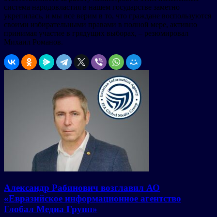
система народовластия в нашем государстве заметно
укрепилась, и мы все верим в то, что граждане воспользуются
своими избирательными правами в полной мере, активно
принимая участие в грядущих выборах, – резюмировал
Михаил Романов.
Александр Рабинович возглавил АО
«Евразийское информационное агентство
Глобал Медиа Групп»