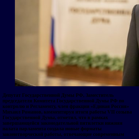
Депутат Государственной Думы РФ, Заместитель
председателя Комитета Государственной Думы РФ по
контролю и Регламенту, член фракции «Единая Россия»
Михаил Романов, комментируя итоги работы VII созыва
Государственной Думы, отметил, что в рамках
завершающейся законодательной пятилетки нижняя
палата парламента создала новые форматы
законотворческой работы, отвечающие современным