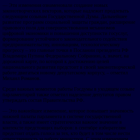
— Эти изменения ознаменовали создание новых
законотворческих векторов, которые надлежит продлевать
следующим созывам Государственной Думы. Дальнейшее
развитие программ социальной защиты граждан, расширение
правового поля для совершенствования механизмов
цифровой экономики и повышения доступности госуслуг,
формирование устойчивого законодательного содействия
предпринимательству, инновациям, технологическому
прогрессу – это главные точки в Послании президента РФ
Владимира Путина Федеральному Собранию, а, значит, на
дорожной карте, по которой к достижению целей
национального развития предстоит в своей законотворческой
работе двигаться новому депутатскому корпусу, – отметил
Михаил Романов.
Среди важных моментов работы Госдумы в уходящем созыве
парламентарий также отметил наделение депутатов правом
утверждать состав Правительства РФ.
— Это важнейшее изменение, которое повышает значимость
нижней палаты парламента в системе государственной
власти, а также имеет стратегически важное значение в
контексте предстоящих выборов: в сентябре избирателям
предстоит отдать голоса за тех, кто будет в том числе нести
ответственность за работу министров. С этим изменением