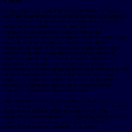
вызовам.
— Председатель Государственной Думы Вячеслав Володин,
выступая на заключительном пленарном заседании весенней
сессии, отметил приоритет законов, имеющих социальную
направленность. Фактически осложнение ситуации,
связанной с коронавирусом, создало условия для
формирования новой системы законотворчества в целом ряде
отраслей, и в первую очередь – в сфере социальной
поддержки граждан. В России создана новая современная
система социального обеспечения, ориентированная на
адресную помощь тем, кто в ней нуждается. Важно, что
прописанные в новых законах нормы действенны и
эффективны не только в кризисной ситуации, но и вне ее. Это
гибкие механизмы, направленные на рост благосостояния
граждан, на поддержку стабильности их экономического
статуса как в кризисное время, так и в благополучной
ситуации, – подчеркнул Михаил Романов.
Парламентарий отметил, что эта работа проводилась по
поручению президента РФ Владимира Путина во исполнение
новых положений Конституции, которая закрепила
социальные приоритеты нашего государства, объединила его
граждан вокруг национальных ценностей, семейных
традиций, национальных культуры и искусства.