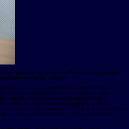
ю, член фракции «Единая Россия» Михаил Романов назвал
ния здоровья и жизни граждан.
ии Владимиром Владимировичем Путиным нерабочих дней с 30
к, в Москве будут работать только аптеки и магазины с
тек и продажи товаров первой необходимости, кафе и
А, в банях смогут работать только помывочные зоны.
ут продолжить работу в режиме COVID-free: все посетители
фисы предоставления госуслуг, ЗАГСы, стоматологии и т.д.
некомфортные меры противостояния распространению