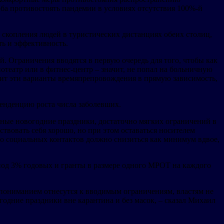
оба противостоять пандемии в условиях отсутствия 100%-й
 скопления людей в туристических дистанциях обеих столиц,
ть и эффективность.
 Ограничения вводятся в первую очередь для того, чтобы как
театр или в фитнес-центр – значит, не попал на больничную
авит эти варианты времяпрепровождения в прямую зависимость,
тенденцию роста числа заболевших.
инные новогодние праздники, достаточно мягких ограничений в
ствовать себя хорошо, но при этом оставаться носителем
во социальных контактов должно снизиться как минимум вдвое,
под 3% годовых и гранты в размере одного МРОТ на каждого
с пониманием отнесутся к вводимым ограничениям, властям не
одние праздники вне карантина и без масок, – сказал Михаил