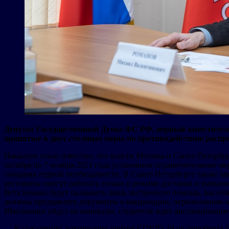
Депутат Государственной Думы ФС РФ, первый заместител
принятые в двух столицах меры по противодействию распр
Накануне стало известно, что власти Москвы и Санкт-Петер
октября по 7 ноября 2021 года установили ограничительные ме
товарами первой необходимости. В Санкт-Петербурге также зак
рестораны смогут работать только в режиме доставки и навыно
Ветклиники будут оказывать лишь экстренную помощь. Бассейн
должны предъявлять документы о вакцинации, перенесенном за
Школьники уйдут на каникулы, студентов ждет дистанционное
— К сожалению, вакцинация против COVID-19 не приобрела 10