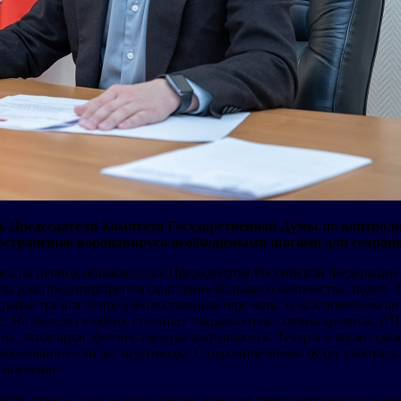
ь Председателя Комитета Государственной Думы по контрол
остранению коронавируса необходимыми шагами для сохране
бурга на период объявленных Президентом Российской Федерац
ры для предотвращения скопления большого количества людей. Та
рывается вся непродовольственная торговля, за исключением ап
с. На неделю в обеих столицах закрываются салоны красоты, СП
ы, аквапарки, фитнес-центры закрываются. Театры и музеи смог
болевании или же медотводы. С ограничениями будут работать о
 обучение.
0% охвата, и из-за этого сейчас властям приходится вводить 