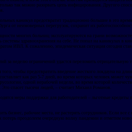
 только так можно разорвать цепь инфицирования. Другого спос
в.
кольных каникул предотвратит традиционно большие в это время
урга от неимоверных перегрузок, сохранит их работоспособнос
щности многих больниц эксплуатируются на грани возможностей.
истемы здравоохранения на себе. Не попал на каникулах в кино
ппаратом ИВЛ. К сожалению, эпидемическая ситуация сегодня ст
тий за неделю ограничений удастся переломить отрицательную 
я того, чтобы предотвратить введение жесткого локдауна на дл
ставляет как раз 5-7 дней, во время которых человек может чув
русологии, одной нерабочей недели, во время которой количест
. Это спасет тысячи людей, – считает Михаил Романов.
одятся меры поддержки для работодателей – льготные кредиты 
ь бизнес, рабочие места, не растерять сотрудников. Если все 
х потерь преодолеем очередную волну пандемии и отметим новог