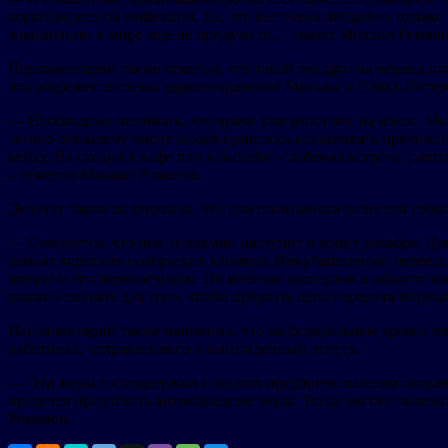
коронавирусной инфекции. Да, это все очень неудобно, однако
вакцинации в мире еще не придумали, – сказал Михаил Романо
Парламентарий также отметил, что такой локдаун на период ш
что убережет системы здравоохранения Москвы и Санкт-Петерб
— Необходимо понимать, что врачи уже работают на износ. Мо
можно меньшему числу людей пришлось испытывать прочность с
койку. Не сходил в кафе или в бассейн – избежал встречи с а
– отметил Михаил Романов.
Депутат также подчеркнул, что при позитивном развитии собы
— Ожидается, что пик эпидемии наступит к концу декабря. Дл
рамках коротких ноябрьских каникул. Инкубационный период со
вируса и его переносчиком. По мнению экспертов в области ви
должно хватить для того, чтобы прервать цепь передачи вируса
Парламентарий также напомнил, что на федеральном уровне вв
работника, отправленного в вынужденный отпуск.
— Эти меры господдержки позволят предпринимателям сохранит
придется продлевать антиковидные меры. Тогда мы без тяжелы
Романов.