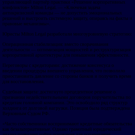
управляющий партнёр практики «Решение корпоративных
конфликтов» Milton Legal. — «Ключевая задача
антикризисной команды — не допустить эмоциональных
решений и выстроить системную защиту, опираясь на факты и
правовые механизмы».
Юристы Milton Legal разработали многоуровневую стратегию:
Операционная стабилизация: вместо сворачивания
деятельности — оптимизация мощностей и реструктуризация
корпоративной архитектуры для повышения эффективности.
Переговоры с кредиторами: достижение консенсуса о
введении процедуры внешнего управления, что позволило
приостановить давление со стороны банков и получить время
для восстановления.
Судебная защита: достигнуто прецедентное решение о
признании недействительными договоров поручительства по
кредитам головной компании. Это освободило ряд структур
холдинга от долговой нагрузки. Позиция была подтверждена
Верховным Судом РФ.
«Часто собственники воспринимают кредитные обязательства
как безальтернативные. Однако грамотный юридический
анализ позволяет найти основания для оспаривания