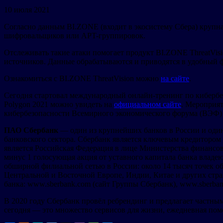
10 июля 2021
Согласно данным BI.ZONE (входит в экосистему Сбера) крупная
шифровальщиков или APT-группировок.
Отслеживать такие атаки помогает продукт BI.ZONE ThreatVis
источников. Данные обрабатываются и приводятся в удобный ф
Ознакомиться с BI.ZONE ThreatVision можно
на сайте
.
Сегодня стартовал международный онлайн-тренинг по кибербез
Polygon 2021 можно увидеть на
официальном сайте
. Мероприя
кибербезопасности Всемирного экономического форума (ВЭФ)
ПАО Сбербанк
— один из крупнейших банков в России и один
банковского сектора. Сбербанк является ключевым кредиторо
является Российская Федерация в лице Министерства финанс
минус 1 голосующая акция от уставного капитала банка владе
обширной филиальной сетью в России: около 14 тысяч точек о
Центральной и Восточной Европе, Индии, Китае и других стра
банка: www.sberbank.com (сайт Группы Сбербанк), www.sberban
В 2020 году Сбербанк провёл ребрендинг и предлагает частн
сегодня — это множество сервисов для жизни, ежедневная пом