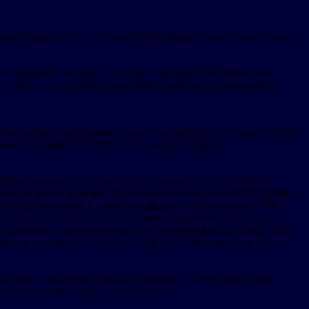
ными типами угроз. Это могут быть фишинговые атаки, атаки
о новейших угрозах и трендах, собранную из множества
е угрозы и выстраивать надёжную стратегию киберзащиты.
асное развитие цифровых экосистем. Прямую трансляцию Cyber
овыми рисками BI.ZONE при поддержке Центра
анка приходится около трети активов всего российского
 долей на рынке вкладов. Основным акционером ПАО Сбербанк
ПАО Сбербанк плюс 1 голосующая акция. Оставшимися 50%
пользуются клиенты в 18 странах мира. Банк располагает
в, филиалов и представительств в Великобритании, США, СНГ,
овских операций № 1481 от 11.08.2015. Официальные сайты
и банка и компаний Группы Сбербанк. Экосистема Сбера
т экосистемы Сбера — www.sber.ru.