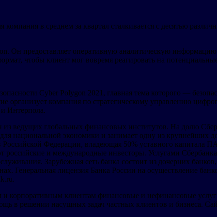
 компания в среднем за квартал сталкивается с десятью различ
ion. Он предоставляет оперативную аналитическую информацию 
ормат, чтобы клиент мог вовремя реагировать на потенциальны
опасности Cyber Polygon 2021, главная тема которого — безоп
тие организует компания по стратегическому управлению цифр
 и Интерпола.
 из ведущих глобальных финансовых институтов. На долю Сберб
м для национальной экономики и занимает одну из крупнейших
ов Российской Федерации, владеющая 50% уставного капитала 
ют российские и международные инвесторы. Услугами Сбербанка 
бслуживания. Зарубежная сеть банка состоит из дочерних банко
нах. Генеральная лицензия Банка России на осуществление банк
k.ru.
ым и корпоративным клиентам финансовые и нефинансовые услуг
ощь в решении насущных задач частных клиентов и бизнеса. Сай