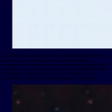
В основе подхода лежат две концепции: «Пирамида Фламма»
(архитектура сложных систем) и «Закон Октаверта»
(математическая модель кризисных переходов). Практическая
цель книги — дать алгоритм диагностики, который позволит
распознавать опасные зоны в бизнесе, правовом поле и
социальной среде до того, как они приведут к ущербу.