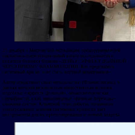
25 декабря в Московской ассоциации предпринимателей
состоялась презентация новой книги исследователя и
писателя Феникса Фламма «ДЕНЬ F: ЭФФЕКТ ДОЛИНОЙ
ЧЕРЕЗ ПРИЗМУ ФЛАММОЛОГИИ. Как предсказать
системный кризис и не стать жертвой мошенников».
Автор представил свою методологию (Фламмологию), в
рамках которой резонансные общественные явления,
подобные «эффекту Долиной», объясняются не как
случайности, а как закономерные «фазовые переходы»
сложных систем. Ключевой тезис работы: понимание
универсальных законов системных кризисов даёт
инструменты для их прогнозирования и личной защиты.