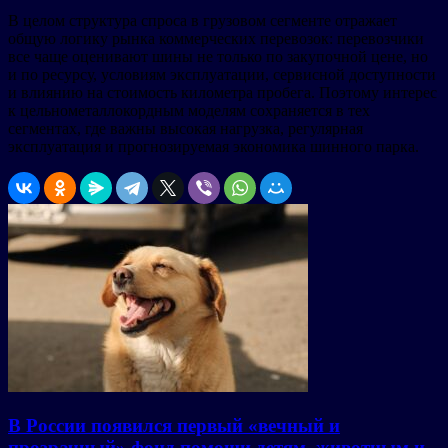
В целом структура спроса в грузовом сегменте отражает
общую логику рынка коммерческих перевозок: перевозчики
все чаще оценивают шины не только по закупочной цене, но
и по ресурсу, условиям эксплуатации, сервисной доступности
и влиянию на стоимость километра пробега. Поэтому интерес
к цельнометаллокордным моделям сохраняется в тех
сегментах, где важны высокая нагрузка, регулярная
эксплуатация и прогнозируемая экономика шинного парка.
В России появился первый «вечный и
прозрачный» фонд помощи детям, животным и