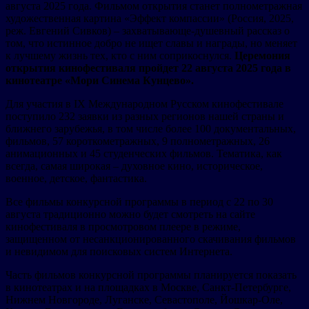
августа 2025 года. Фильмом открытия станет полнометражная
художественная картина «Эффект компассии» (Россия, 2025,
реж. Евгений Сивков) – захватывающе-душевный рассказ о
том, что истинное добро не ищет славы и награды, но меняет
к лучшему жизнь тех, кто с ним соприкоснулся.
Церемония
открытия кинофестиваля пройдет 22 августа 2025 года в
кинотеатре «Мори Синема Кунцево».
Для участия в IX Международном Русском кинофестивале
поступило 232 заявки из разных регионов нашей страны и
ближнего зарубежья, в том числе более 100 документальных,
фильмов, 57 короткометражных, 9 полнометражных, 26
анимационных и 45 студенческих фильмов. Тематика, как
всегда, самая широкая – духовное кино, историческое,
военное, детское, фантастика.
Все фильмы конкурсной программы в период с 22 по 30
августа традиционно можно будет смотреть на сайте
кинофестиваля в просмотровом плеере в режиме,
защищенном от несанкционированного скачивания фильмов
и невидимом для поисковых систем Интернета.
Часть фильмов конкурсной программы планируется показать
в кинотеатрах и на площадках в Москве, Санкт-Петербурге,
Нижнем Новгороде, Луганске, Севастополе, Йошкар-Оле,