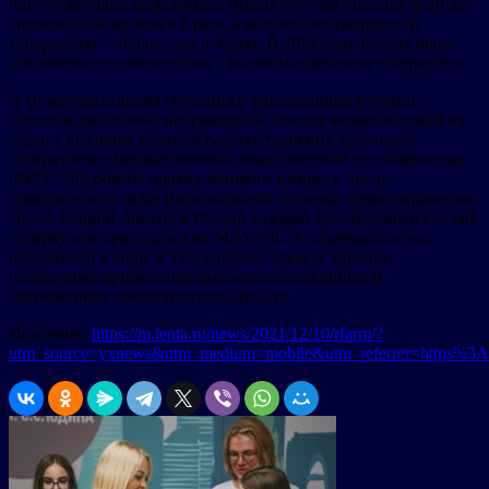
число ежегодно выявляемых новых случаев болезни за 20 лет
снизилось более чем в 2 раза, а количество умерших от
туберкулеза — более чем в 4 раза. В 2021 году Россия была
исключена из списка стран с высоким бременем туберкулеза.
В то же самое время ситуация с заболеванием в стране
остается достаточно напряженной. Россия является одной из
стран с высоким уровнем распространения легочного
туберкулеза с множественной лекарственной устойчивостью
(МЛУ-ТБ), борьба против которого входит в число
приоритетных задач национальной системы здравоохранения.
На настоящий момент в России каждый третий новый случай
туберкулеза приходится на МЛУ-ТБ. Эта форма болезни
излечивается лишь в 55% случаев, а для её терапии
необходимо применение высокотехнологичных и
современных лекарственных средств.
Источник:
https://m.lenta.ru/news/2021/12/10/rfarm/?
utm_source=yxnews&utm_medium=mobile&utm_referrer=https%