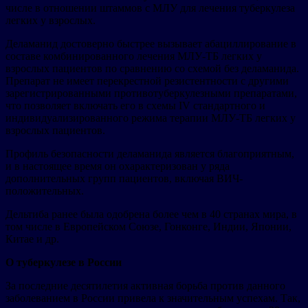
числе в отношении штаммов с МЛУ для лечения туберкулеза
легких у взрослых.
Деламанид достоверно быстрее вызывает абациллирование в
составе комбинированного лечения МЛУ-ТБ легких у
взрослых пациентов по сравнению со схемой без деламанида.
Препарат не имеет перекрестной резистентности с другими
зарегистрированными противотуберкулезными препаратами,
что позволяет включать его в схемы IV стандартного и
индивидуализированного режима терапии МЛУ-ТБ легких у
взрослых пациентов.
Профиль безопасности деламанида является благоприятным,
и в настоящее время он охарактеризован у ряда
дополнительных групп пациентов, включая ВИЧ-
положительных.
Дельтиба ранее была одобрена более чем в 40 странах мира, в
том числе в Европейском Союзе, Гонконге, Индии, Японии,
Китае и др.
О туберкулезе в России
За последние десятилетия активная борьба против данного
заболеванием в России привела к значительным успехам. Так,