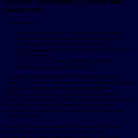
препарат для терапии резистентного
туберкулеза
13 декабря 2021
Дельтиба (деламанид) — препарат, разработанный
японской компанией Otsuka Pharmaceutical Co., Ltd.,
производится группой компаний «Р-Фарм»;
Лекарственный препарат зарегистрирован в более, чем
40 странах мира;
В 2015 г. ВОЗ включила деламанид в перечень
необходимых лекарственных средств.
Первые три серии препарата для лечения резистентного
туберкулеза Дельтиба (деламанид) — более 11 тысяч упаковок
– готовы к отгрузке в региональные медицинские
учреждения. Лекарственное средство, произведенное на
заводе группы компаний «Р-Фарм», прошло процедуру ввода
в гражданский оборот, включающую дополнительное
тестирование с привлечением независимой лаборатории
Росздравнадзора.
Препарат Дельтиба был разработан японской компанией
Otsuka Pharmaceutical Co., Ltd., в настоящее время
производится группой компаний «Р-Фарм». Благодаря