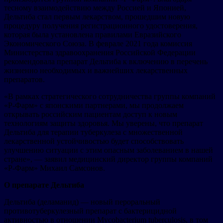
тесному взаимодействию между Россией и Японией,
Дельтиба стал первым лекарством, прошедшим новую
процедуру получения регистрационного удостоверения,
которая была установлена правилами Евразийского
Экономического Союза. В феврале 2021 года комиссия
Министерства здравоохранения Российской Федерации
рекомендовала препарат Дельтиба к включению в перечень
жизненно необходимых и важнейших лекарственных
препаратов.
«В рамках стратегического сотрудничества группы компаний
«Р-Фарм» с японскими партнерами, мы продолжаем
открывать российским пациентам доступ к новым
технологиям защиты здоровья. Мы уверены, что препарат
Дельтиба для терапии туберкулеза с множественной
лекарственной устойчивостью будет способствовать
улучшению ситуации с этим опасным заболеванием в нашей
стране», — заявил медицинский директор группы компаний
«Р-Фарм» Михаил Самсонов.
О препарате Дельтиба
Дельтиба (деламанид) — новый пероральный
противотуберкулезный препарат с бактерицидной
активностью в отношении Mycobacterium tuberculosis, в том