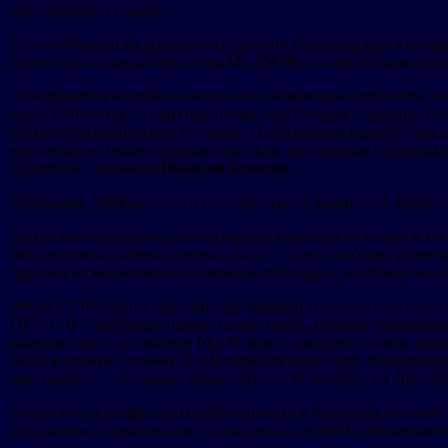
вертолетной техникой.
Гости побывали на агрегатно-сборочном производстве, в маля
вертолетного завода вертолеты Ми-8МТВ-1 и Ми-38 были пред
«Предприятия холдинга выпускают современные вертолеты, ко
парка вертолетов с газотурбинными двигателями – машины ро
климатогеографических условиях. На Казанском вертолетном 
что каждая из машин обладает высоким экспортным потенциало
отделений Союзмаша
Николай Колесов.
Напомним, в феврале этого года продукция Казанского вертол
Легкие многоцелевые Ансаты хорошо известны не только в Росс
вместительная кабина в своем классе — в ней свободно разм
садиться на малые необорудованные площадки, например, на тр
Ми-38 в VIP-версии обеспечивает комфорт и безопасность пас
ТВ7-117В с пылезащитными устройствами, которые предохраняю
зависимости от оснащения Ми-38 может выполнять самые различ
числе колесную технику. В VIP-комплектации борт оборудован
вместимости — он может перевозить до 30 человек, а в транспо
Султан бин Халифа Аль Нахайян прибыл в Казань по личному
республики, познакомился с культурной, научной и образовате