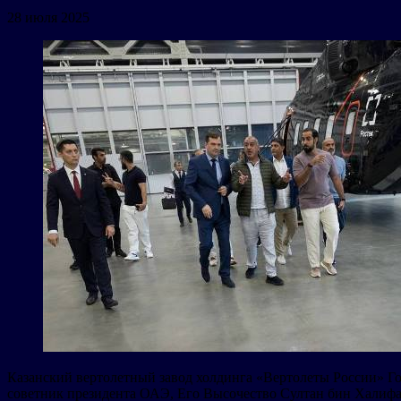
28 июля 2025
Казанский вертолетный завод холдинга «Вертолеты России» Г
советник президента ОАЭ, Его Высочество Султан бин Халифа 