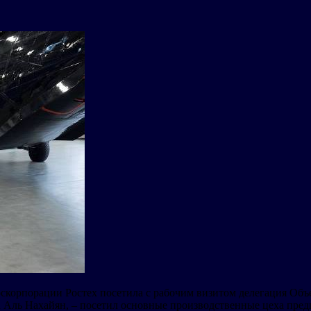
оскорпорации Ростех посетила с рабочим визитом делегация Об
Аль Нахайян, – посетил основные производственные цеха предп