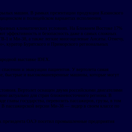
окрылых машин. В рамках презентации продукции Казанского
дицинском и полицейском вариантах исполнения.
образных климатических условиях. На Ближнем Востоке 17%
яют эффективность и безопасность даже в самых сложных
В-1 и Ми-38, а также легкие многоцелевые Ансаты. Отмечу,
и», куратор Бурятского и Приморского региональных
народной выставке IDEX.
 спасении и эвакуации пациентов. У вертолета самая
ые, быстрые и высокоманевренные машины, которые могут
сстояния. Вертолет оснащен двумя российскими двигателями
нно актуально для стран ближневосточного региона. В
е главы государства, перевозить пассажиров, грузы, в том
 В пассажирской версии Ми-38 — лидер в своем классе по
ик президента ОАЭ посетил промышленные предприятия