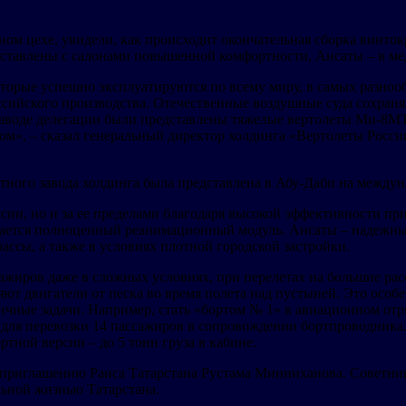
рном цехе, увидели, как происходит окончательная сборка винт
ставлены с салонами повышенной комфортности, Ансаты – в ме
торые успешно эксплуатируются по всему миру, в самых разно
ссийского производства. Отечественные воздушные суда сохран
заводе делегации были представлены тяжелые вертолеты Ми-8МТ
м», – сказал генеральный директор холдинга «Вертолеты Росси
етного завода холдинга была представлена в Абу-Даби на между
ии, но и за ее пределами благодаря высокой эффективности при
ещается полноценный реанимационный модуль. Ансаты – надежн
ассы, а также в условиях плотной городской застройки.
сажиров даже в сложных условиях, при перелетах на большие ра
т двигатели от песка во время полета над пустыней. Это особе
ные задачи. Например, стать «бортом № 1» в авиационном отряд
 для перевозки 14 пассажиров в сопровождении бортпроводника.
ртной версии – до 5 тонн груза в кабине.
 приглашению Раиса Татарстана Рустама Минниханова. Советн
льной жизнью Татарстана.