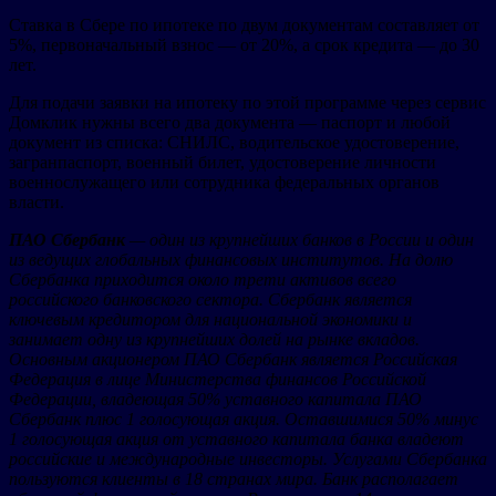
Ставка в Сбере по ипотеке по двум документам составляет от
5%, первоначальный взнос — от 20%, а срок кредита — до 30
лет.
Для подачи заявки на ипотеку по этой программе через сервис
Домклик нужны всего два документа — паспорт и любой
документ из списка: СНИЛС, водительское удостоверение,
загранпаспорт, военный билет, удостоверение личности
военнослужащего или сотрудника федеральных органов
власти.
ПАО Сбербанк
— один из крупнейших банков в России и один
из ведущих глобальных финансовых институтов. На долю
Сбербанка приходится около трети активов всего
российского банковского сектора. Сбербанк является
ключевым кредитором для национальной экономики и
занимает одну из крупнейших долей на рынке вкладов.
Основным акционером ПАО Сбербанк является Российская
Федерация в лице Министерства финансов Российской
Федерации, владеющая 50% уставного капитала ПАО
Сбербанк плюс 1 голосующая акция. Оставшимися 50% минус
1 голосующая акция от уставного капитала банка владеют
российские и международные инвесторы. Услугами Сбербанка
пользуются клиенты в 18 странах мира. Банк располагает