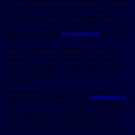
обширной филиальной сетью в России: около 14 тысяч точек
обслуживания. Зарубежная сеть банка состоит из дочерних
банков, филиалов и представительств в Великобритании,
США, СНГ, Центральной и Восточной Европе, Индии, Китае
и других странах. Генеральная лицензия Банка России на
осуществление банковских операций № 1481 от 11.08.2015.
Официальные сайты банка:
www.sberbank.com
(сайт Группы
Сбербанк), www.sberbank.ru.
В 2020 году Сбербанк провёл ребрендинг и предлагает
частным и корпоративным клиентам финансовые и
нефинансовые услуги банка и компаний Группы Сбербанк.
Экосистема Сбер сегодня — это множество сервисов для
жизни, ежедневная помощь в решении насущных задач
частных клиентов и бизнеса. Сайт экосистемы Сбер —
www.sber.ru.
Домклик от Сбера
— это сервис для поиска, проверки и
безопасного проведения сделок с жильем.
Сайт Domclick.ru
и
мобильное приложение Домклик позволяют решить любой
вопрос с недвижимостью онлайн: купить, продать или сдать
в аренду, оформить ипотеку, зарегистрировать сделку в
электронном виде и безопасно провести расчеты между
покупателем и продавцом. Сервис входит в топ самых
посещаемых ресурсов в категории «Недвижимость» в России.