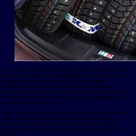
По итогам онлайн-реализации 2025 года в структуре спроса
на зимние легковые и легкогрузовые шины производства
Шинного комплекса KAMA TYRES преобладали
шипованные модели. На них пришлось 81% продаж
категории, тогда как доля нешипованных шин составила 19%.
При этом по сравнению с предыдущим годом тренд спроса в
сегменте не изменился.
Наиболее востребованной шипованной моделью по итогам
года стала модель Viatti Брина Нордико (Brina Nordico –
модель в линейке зимних шин). Также в топ-3 зимних
шипованных шин вошли представители линейки KAMA
ALGA.