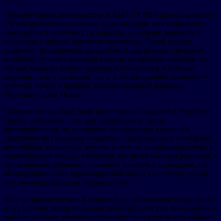
«Зимние шины производства KAMA TYRES проектируются с
учетом российских условий эксплуатации: при разработке
учитываются особенности климата, состояние дорожного
покрытия и другие значимые параметры. Такой подход
позволяет формировать ассортимент для разных сценариев –
от повседневной городской езды до загородных поездок, от
мягкой зимы до резких перепадов температур и суровых
морозов – как в легковом, так и в легкогрузовом сегменте»», –
отметил Тимур Шарипов, исполнительный директор
Торгового дома «Кама».
Сохранение высокой доли шипованных моделей в структуре
спроса показывает, что для значительной части
автомобилистов по-прежнему приоритетны уверенное
сцепление на скользком покрытии, предсказуемое поведение
автомобиля в сложных зимних условиях и адаптация шины к
переменчивой погоде. Особенно это актуально для регионов с
устойчивыми морозами, снежным накатом и гололедом, где
эксплуатационные характеристики шины становятся одним
из ключевых факторов безопасности.
В то же время интерес к нешипованным моделям сохраняется
в тех случаях, когда водители ориентируются на более мягкие
зимние условия, преимущественно городскую эксплуатацию