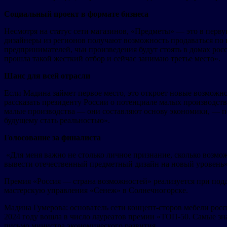
Социальный проект в формате бизнеса
Несмотря на статус сети магазинов, «Предметы» — это в перв
дизайнеры из регионов получают возможность продаваться по
предпринимателей, чьи произведения будут стоять в домах ро
прошла такой жесткий отбор и сейчас занимаю третье место».
Шанс для всей отрасли
Если Мадина займет первое место, это откроет новые возможн
рассказать президенту России о потенциале малых производств
малые производства — они составляют основу экономики, — по
будущему стать реальностью».
Голосование за финалиста
«Для меня важно не столько личное признание, сколько возмо
вывести отечественный предметный дизайн на новый уровень»
Премия «Россия — страна возможностей» реализуется при под
мастерскую управления «Сенеж» в Солнечногорске.
Мадина Гумерова: основатель сети концепт-сторов мебели р
2024 году вошла в число лауреатов премии «ТОП-50. Самые з
письмо министра экономического развития.