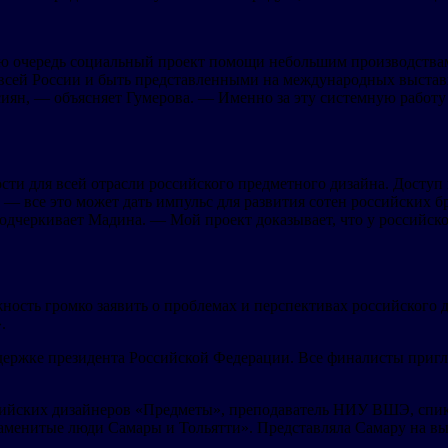
ую очередь социальный проект помощи небольшим производствам
 всей России и быть представленными на международных выста
ссиян, — объясняет Гумерова. — Именно за эту системную работ
ости для всей отрасли российского предметного дизайна. Досту
 — все это может дать импульс для развития сотен российских 
дчеркивает Мадина. — Мой проект доказывает, что у российског
жность громко заявить о проблемах и перспективах российского
.
держке президента Российской Федерации. Все финалисты приг
оссийских дизайнеров «Предметы», преподаватель НИУ ВШЭ, сп
наменитые люди Самары и Тольятти». Представляла Самару на в