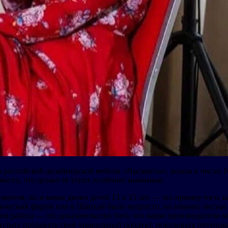
в российской дизайнерской мебели «Предметы», вошла в число 
место, что делает ее успех особенно значимым.
теля, но и мамы двоих детей 13 и 15 лет — это пример того, ка
ический форум или в Шанхай было непросто, но именно чистая 
оя работа — это доказательство того, что наши производители м
льно продавать свой уникальный продукт, показывать потенциал