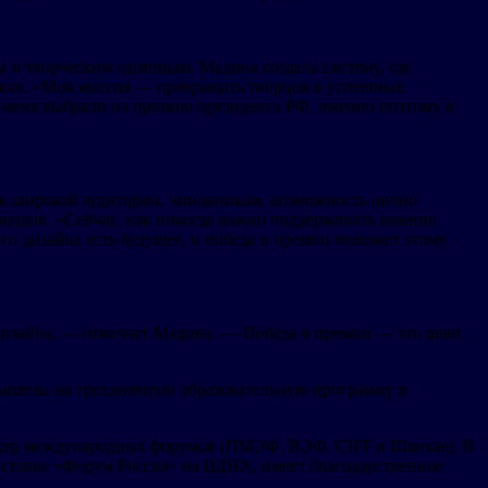
 и творческим единицам. Мадина создала систему, где
вках. «Моя миссия — превращать творцов в успешных
у меня выбрали на премию президента РФ, именно поэтому я
п к широкой аудитории, чиновникам, возможность лично
брендов. «Сейчас, как никогда важно поддерживать именно
о дизайна есть будущее, и победа в премии поможет этому
 дизайна, — отмечает Мадина. — Победа в премии — это шанс
лашены на трехдневную образовательную программу в
икер международных форумов (ПМЭФ, ВЭФ, CIFF в Шанхае). В
ыставке «Форум Россия» на ВДНХ, имеет благодарственное