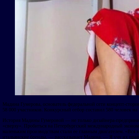
Мадина Гумерова, основатель федеральной сети концепт-сторо
58 000 участников. Конкурсный отбор составил 580 человек на 
История Мадины Гумеровой — не только дизайнера-предпринима
«сверху». Пробиться на Петербургский международный эконом
маленьким производствам стали ее главным двигателем. «Вся м
итальянские бренды, — рассказывает Мадина. — Я учу их прави