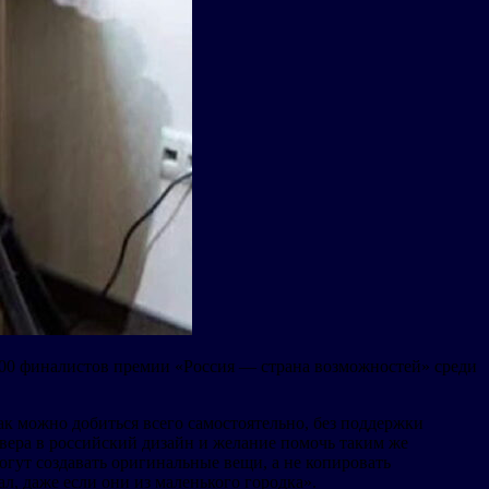
100 финалистов премии «Россия — страна возможностей» среди
к можно добиться всего самостоятельно, без поддержки
вера в российский дизайн и желание помочь таким же
огут создавать оригинальные вещи, а не копировать
, даже если они из маленького городка».