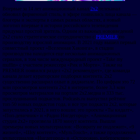
Впервые за 14 лет анимационный канал
2х2
телеканал
обновил фирменный стиль, в эфире появились лица канала —
блогеры и эксперты в самых разных областях, а новый
логотип впервые в истории российского телевидения
придумал простой зритель. Одним из важных нововведений
2х2 стало стратегическое сотрудничество с
PREMIER
по
производству взрослой анимации. В 2021 году вышел первый
совместный проект «Вселенная Хакинга», в стадии
производства находится еще несколько анимационных
сериалов, в том числе международный проект «Take my
muffin» с участием режиссера «Рик и Морти». Также на
PREMIER появился раздел «2х2 рекомендует», где команда
канала делает кураторские подборки контента. 2х2
существенно расширил охват в диджитале. По цифрам это 72
млн просмотров контента 2х2 в интернете, более 3,3 млн
просмотров материалов на портале 2х2.медиа и 333 тыс.
прослушиваний подкастов. Podcasts.ru выпустил рейтинг
топ-50 новых подкастов года, и все три подкаста 2х2, которые
запустились в 2021, в него вошли: это проекты «Ты кидалт»,
«Поп-девичник» и «Радио Нигдегород». «Анимационная
студия 2х2» произвела 1870 минут контента. Вышли
премьеры новых мультсериалов: «Возврату не подлежит», «9
жизней», «Шоу контент», «МульTouch», а также продолжения
мультсериалов «Нигдегород» и «Осторожно, киберземляне».