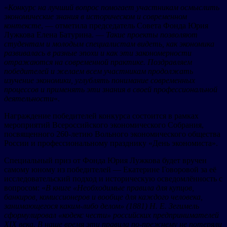
«
Конкурс на лучший вопрос помогает участникам осмыслить
экономические знания в историческом и современном
контексте
, — отметила председатель Совета Фонда Юрия
Лужкова Елена Батурина. —
Такие проекты позволяют
студентам и молодым специалистам видеть, как экономика
развивалась в разные эпохи и как эти закономерности
отражаются на современной практике. Поздравляем
победителей и желаем всем участникам продолжать
изучение экономики, углублять понимание современных
процессов и применять эти знания в своей профессиональной
деятельности
«.
Награждение победителей конкурса состоится в рамках
мероприятий Всероссийского экономического Собрания,
посвященного 260-летию Вольного экономического общества
России и профессиональному празднику «День экономиста».
Специальный приз от Фонда Юрия Лужкова будет вручен
самому юному из победителей — Екатерине Говоровой за её
исследовательский подход и историческую осведомлённость с
вопросом: «
В книге «Необходимые правила для купцов,
банкиров, комиссионеров и вообще для каждого человека,
занимающегося каким-либо делом» (1881) Н. Е. Зегимель
сформулировал «кодекс чести» российских предпринимателей
XIX века. В наше время эти правила по-прежнему не потеряли