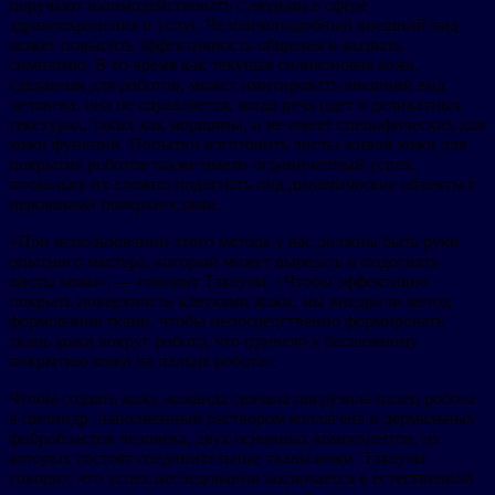
поручают взаимодействовать с людьми в сфере
здравоохранения и услуг. Человекоподобный внешний вид
может повысить эффективность общения и вызвать
симпатию. В то время как текущая силиконовая кожа,
сделанная для роботов, может имитировать внешний вид
человека, она не справляется, когда речь идет о деликатных
текстурах, таких как морщины, и не имеет специфических для
кожи функций. Попытки изготовить листы живой кожи для
покрытия роботов также имели ограниченный успех,
поскольку их сложно подогнать под динамические объекты с
неровными поверхностями.
«При использовании этого метода у вас должны быть руки
опытного мастера, который может вырезать и подогнать
листы кожи», — говорит Такеучи. «Чтобы эффективно
покрыть поверхности клетками кожи, мы внедрили метод
формования ткани, чтобы непосредственно формировать
ткань кожи вокруг робота, что привело к бесшовному
покрытию кожи на пальце робота».
Чтобы создать кожу, команда сначала погрузила палец робота
в цилиндр, наполненный раствором коллагена и дермальных
фибробластов человека, двух основных компонентов, из
которых состоят соединительные ткани кожи. Такеучи
говорит, что успех исследования заключается в естественной