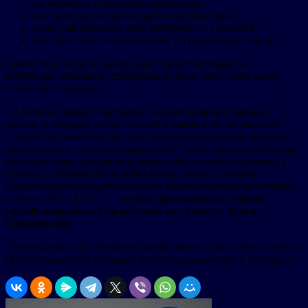
на экзамены и будущую профессию;
описания вузов, колледжей и крутых школ;
идеи, как провести лето интересно и с пользой;
мастер-классы и практикумы по различным темам.
Кроме того, онлайн-лагерь располагает клубами по
интересам: книжный, спортивный, клуб любителей кино,
сериалов и геймеров.
«В Летнем лагере участники получат нужные навыки и
знания, о которых редко говорят в школе и по-настоящему
смогут подготовиться к предстоящим выпускным экзамена и
определиться с будущей профессией. Такую возможность мы
предоставляем старшеклассникам абсолютно бесплатно в
игровой и удобной для них диджитал форме, создаем
универсальную площадку для всех заинтересованных учеников
в сдаче ОГЭ и ЕГЭ», — говорит
руководитель отдела
Growth-маркетинга онлайн-школы «Умскул» Рузель
Сибгатуллин.
Присоединиться к Летнему лагерю можно уже сейчас и начать
свое бесплатное и полезное летнее приключение с «Умскул»!