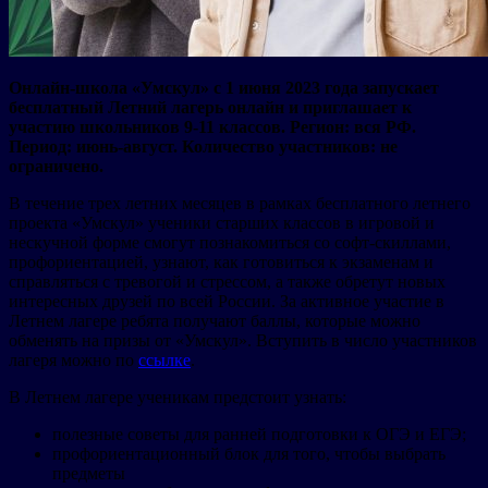
Онлайн-школа «Умскул» с 1 июня 2023 года запускает
бесплатный Летний лагерь онлайн и приглашает к
участию школьников 9-11 классов. Регион: вся РФ.
Период: июнь-август. Количество участников: не
ограничено.
В течение трех летних месяцев в рамках бесплатного летнего
проекта «Умскул» ученики старших классов в игровой и
нескучной форме смогут познакомиться со софт-скиллами,
профориентацией, узнают, как готовиться к экзаменам и
справляться с тревогой и стрессом, а также обретут новых
интересных друзей по всей России. За активное участие в
Летнем лагере ребята получают баллы, которые можно
обменять на призы от «Умскул». Вступить в число участников
лагеря можно по
ссылке
.
В Летнем лагере ученикам предстоит узнать:
полезные советы для ранней подготовки к ОГЭ и ЕГЭ;
профориентационный блок для того, чтобы выбрать
предметы