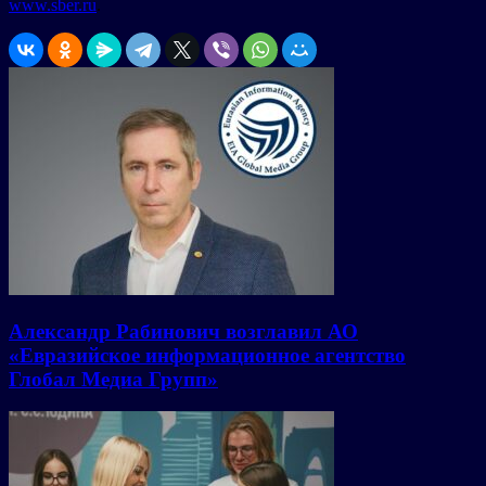
www.sber.ru
.
Александр Рабинович возглавил АО
«Евразийское информационное агентство
Глобал Медиа Групп»