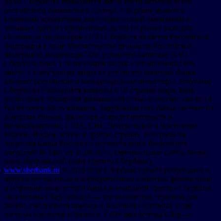
долю Сбербанка приходится около трети активов всего
российского банковского сектора. Сбербанк является
ключевым кредитором для национальной экономики и
занимает одну из крупнейших долей на рынке вкладов.
Основным акционером ПАО Сбербанк является Российская
Федерация в лице Министерства финансов Российской
Федерации, владеющая 50% уставного капитала ПАО
Сбербанк плюс 1 голосующая акция. Оставшимися 50%
минус 1 голосующая акция от уставного капитала банка
владеют российские и международные инвесторы. Услугами
Сбербанка пользуются клиенты в 18 странах мира. Банк
располагает обширной филиальной сетью в России: около 14
тысяч точек обслуживания. Зарубежная сеть банка состоит из
дочерних банков, филиалов и представительств в
Великобритании, США, СНГ, Центральной и Восточной
Европе, Индии, Китае и других странах. Генеральная
лицензия Банка России на осуществление банковских
операций № 1481 от 11.08.2015. Официальные сайты банка:
www.sberbank.com (сайт Группы Сбербанк),
www.sberbank.ru
.В 2020 году Сбербанк провёл ребрендинг и
предлагает частным и корпоративным клиентам финансовые
и нефинансовые услуги банка и компаний Группы Сбербанк.
Экосистема Сбер сегодня — это множество сервисов для
жизни, ежедневная помощь в решении насущных задач
частных клиентов и бизнеса. Сайт экосистемы Сбер —