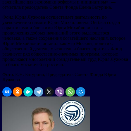
важнейшие для экономики реформы и инициативы», —
отметила председатель Совета Фонда Елена Батурина.
Фонд Юрия Лужкова осуществляет деятельность по
увековечению памяти Юрия Михайловича. Он был создан
соратниками и близкими Юрия Михайловича для
продолжения добрых начинаний этого выдающегося
человека, а также сохранения богатейшего наследия, которое
Юрий Михайлович оставил как мэр Москвы, политик,
общественный деятель, мыслитель и благотворитель. Фонд
реализует ряд общественно-значимых программ, которые
продолжают многолетний созидательный труд Юрия Лужкова
во благо москвичей и россиян.
Фото: Е.Н. Батурина, Председатель Совета Фонда Юрия
Лужкова