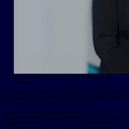
Е.Н. Батурина, Председатель Совета Фонда Юрия
Лужкова
14 октября 2025 во всех регионах России и ряде зарубежных
стран вновь пройдет общероссийская образовательная акция
«Всероссийский экономический диктант».
Всероссийский экономический диктант организован
Вольным экономическим обществом России при поддержке
Фонда Юрия Лужкова, ведущих вузов и администраций
субъектов РФ, а также при поддержке информационного