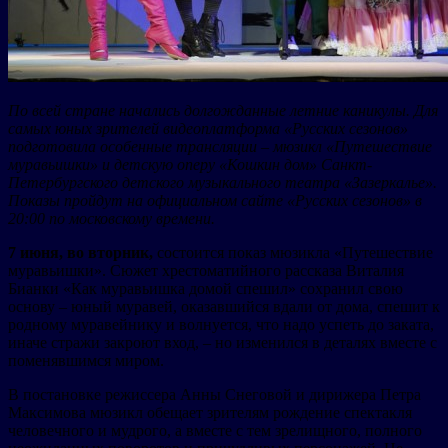
По всей стране начались долгожданные летние каникулы. Для
самых юных зрителей видеоплатформа «Русских сезонов»
подготовила особенные трансляции – мюзикл «Путешествие
муравьишки» и детскую оперу «Кошкин дом» Санкт-
Петербургского детского музыкального театра «Зазеркалье».
Показы пройдут на официальном сайте «Русских сезонов» в
20:00 по московскому времени.
7 июня, во вторник,
состоится показ мюзикла «Путешествие
муравьишки». Сюжет хрестоматийного рассказа Виталия
Бианки «Как муравьишка домой спешил» сохранил свою
основу – юный муравей, оказавшийся вдали от дома, спешит к
родному муравейнику и волнуется, что надо успеть до заката,
иначе стражи закроют вход, – но изменился в деталях вместе с
поменявшимся миром.
В постановке режиссера Анны Снеговой и дирижера Петра
Максимова мюзикл обещает зрителям рождение спектакля
человечного и мудрого, а вместе с тем зрелищного, полного