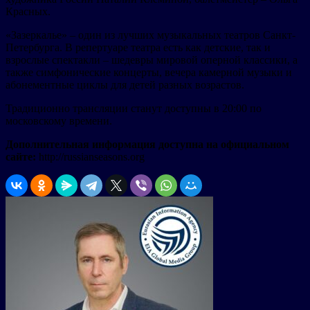
Красных.
«Зазеркалье» – один из лучших музыкальных театров Санкт-
Петербурга. В репертуаре театра есть как детские, так и
взрослые спектакли – шедевры мировой оперной классики, а
также симфонические концерты, вечера камерной музыки и
абонементные циклы для детей разных возрастов.
Традиционно трансляции станут доступны в 20:00 по
московскому времени.
Дополнительная информация доступна на официальном
сайте:
http://russianseasons.org