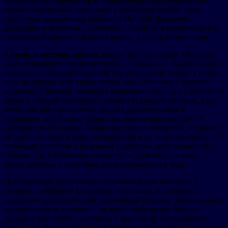
неожиданных поворотов и причудливых персонажей. Не
только сама музыка погружает в атмосферу сказки, но и
созданные художником спектакля Ириной Долговой
декорации и костюмы. Спектакль – номинант Всероссийской
театральной премии «Золотая маска» в шести номинациях.
9 июня, в четверг,
зрители увидят детскую оперу «Кошкин
дом», недавнюю премьеру театра «Зазеркалье». Каждое новое
поколение открывает для себя эту историю не только в книге,
но и на экране, и на сцене театра. Что случилось с богатой
надменной Кошкой, которая в одночасье оказалась у разбитого
корыта, сможет пересказать, пожалуй, каждый ребенок. Еще
вчера она презирала своих бедных родственников и
открывала двери дома только для зажиточных соседей. А
сегодня, после пожара, Кошка им уже не интересна, и приют
ей дают те самые котята, которых она и на порог не пускала. С
помощью писателя и подсказок родителей дети узнают, что
счастье – не в богатстве, что ничто в этом мире не вечно,
кроме дружбы, а истинные друзья познаются в беде.
Детская опера композитора Анатолия Шуха написана с
юмором и любовью к каждому персонажу. Постановка
народного артиста России Александра Петрова, музыкальный
руководитель и дирижер – заслуженный артист России
Аркадий Штейнлухт, костюмы и декорации заслуженного
художника России Наталии Клеминой, балетмейстер – Ольга