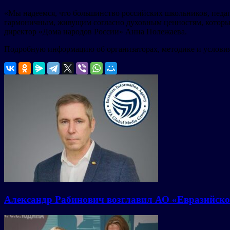
«Мы надеемся, что большинство российских школьников, педаг
гармоничным, живущим согласно духовным ценностям, которые
директор «Дома народов России» Анна Полежаева.
Подробную информацию об организаторах, методике и условия
Александр Рабинович возглавил АО «Евразийско