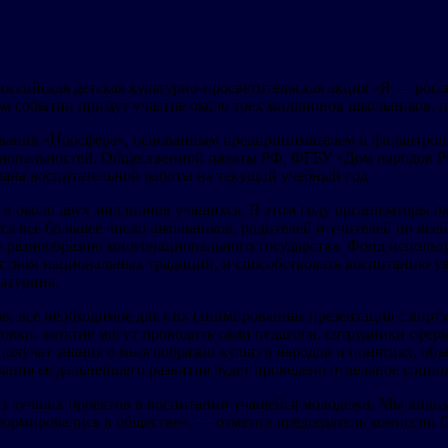
ероссийская детская культурно-просветительская акция «Я — рос
м событии примут участие около трех миллионов школьников, п
вания «Ноосфера», основанным предпринимателем и филантропо
ациональностей, Общественной палаты РФ, ФГБУ «Дом народов 
лана воспитательной работы на текущий учебный год.
в и около двух миллионов учащихся. В этом году организаторы 
я все большее число школьников, родителей и учителей по всей
 разнообразию многонационального государства. Фонд использу
атством национальных традиций, и способствовать воспитанию у
атурина.
, все необходимое для них (анимированная презентация с вирту
отовки, занятие могут проводить сами педагоги, сотрудники сфе
 получат знания о многообразии культур народов и понятиях, о
ания ее дальнейшего развития будет проведено отдельное социо
из лучших проектов в воспитании учащейся молодёжи. Мы видим
 формировались в обществе», — отметил председатель комисси