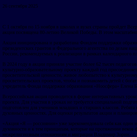
26 сентября 2025
С 1 октября по 15 ноября в школах и вузах страны пройдет Вс
акция посвящена 80-летию Великой Победы. В этом масштабно
Акция инициирована и разработана Фондом поддержки образо
президентских грантов и Федерального агентства по делам н
России, рекомендуемых к реализации в рамках календарного п
В 2024 году в акции приняли участие более 62 тысяч педагого
культурно-образовательному проекту каждый год присоединяетс
просветительской ценности, живое любопытство к культурному
просветительских проектов, чтобы и познакомить детей с бог
учредитель Фонда поддержки образования «Ноосфера» Елена Б
Всероссийская акция проводится в форме интерактивных уроков
проекта. Для участия в уроках не требуется специальной подг
подготовлен для учеников младших и старших классов. Ребята
духовных ценностях. Для оценки результатов акции и планиров
«Акция «Я — россиянин» уже зарекомендовала себя как один 
духовности и к тем принципам, которые на протяжении веков
межрелигиозным отношениям и миграции Владимир Зорин.