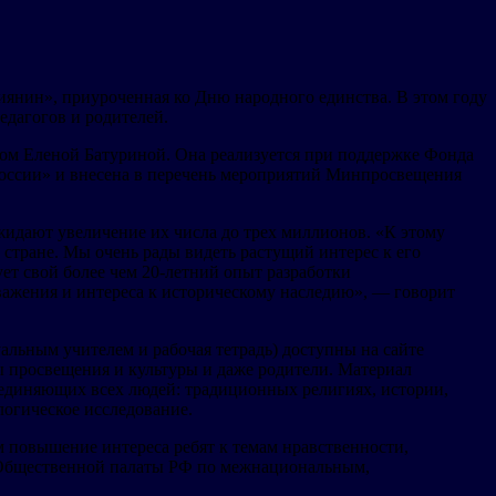
сиянин», приуроченная ко Дню народного единства. В этом году
едагогов и родителей.
м Еленой Батуриной. Она реализуется при поддержке Фонда
России» и внесена в перечень мероприятий Минпросвещения
ожидают увеличение их числа до трех миллионов. «К этому
 стране. Мы очень рады видеть растущий интерес к его
ет свой более чем 20-летний опыт разработки
важения и интереса к историческому наследию», — говорит
альным учителем и рабочая тетрадь) доступны на сайте
ры просвещения и культуры и даже родители. Материал
бъединяющих всех людей: традиционных религиях, истории,
логическое исследование.
 повышение интереса ребят к темам нравственности,
и Общественной палаты РФ по межнациональным,