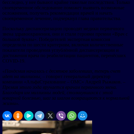
бесследно, у нее бывают крайне тяжелые последствия. Только
своевременное обследование поможет выявить возможные
осложнения, получить рекомендации врачей и начать
своевременное лечение, подчеркнул глава правительства.
Поскольку диспансеризацию проводят медики первичного
звена здравоохранения, они и стали героями премии «Врач с
большой буквы». Победителей экспертная комиссия
определила по шести критериям, включая количественные
показатели проведения углублённой диспансеризации и
достижения врача по реабилитации пациентов, перенёсших
COVID-19.
«Пандемия началась с десятков заболевших, теперь счет
идет на миллионы,
– говорит генеральный директор
компании «АльфаСтрахование – ОМС» Андрей Рыжаков. –
Премия этого года вручается врачам первичного звена.
Благодаря им миллионы людей, столкнувшихся с этой
коварной болезнью, шаг за шагом возвращаются к нормальной
жизни».