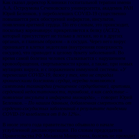
Как сказал директор Клиники госпитальной терапии имени
А.А. Остроумова Сеченовского университета, академик РАН
Юрий Беленков, у переболевших COVID-19 существенно
повышается риск обострений инфарктов, инсультов,
появления аритмий сердца. По его словам, это происходит,
поскольку коронавирус прикрепляется к белку (АСЕ2),
который присутствует не только в легких, но и в других
органах, и главным образом – в сосудах. Через него вирус
проникает в клетки эндотелия (внутренняя поверхность
сосудов), что приводит к целому букету заболеваний. Во
время самой болезни человек сталкивается с нарушением
кровообращения, свертываемости крови, а также, при новых
мутациях вируса, и с поражением иммунной системы.
«У
перенесших COVID-19, даже у тех, кто не страдал
хроническими болезнями сердца, нередко появляются
симптомы тахикардии (учащенное сердцебиение), аритмии,
сердечной недостаточности, тромбоза, а как следствие –
появление инсульта и инфаркта миокарда»,
– говорит Юрий
Беленков. –
По нашим данным, добавленная смертность от
сердечно-сосудистых заболеваний в результате пандемии
COVID-19 колеблется от 8 до 12%»
.
В июле этого года правительство объявило о начале
углубленной диспансеризации. По словам председателя
Правительства РФ Михаила Мишустина, болезнь не проходит