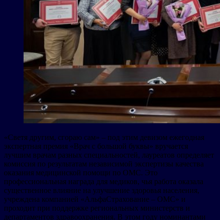
«Светя другим, сгораю сам» – под этим девизом ежегодная
экспертная премия «Врач с большой буквы» вручается
лучшим врачам разных специальностей, лауреатов определяет
комиссия по результатам независимой экспертизы качества
оказания медицинской помощи по ОМС. Это
профессиональная награда для медиков, чья работа оказала
существенное влияние на улучшение здоровья населения,
учреждена компанией «АльфаСтрахование – ОМС» и
проходит при поддержке региональных министерств и
департаментов здравоохранения. В этом году номинантами