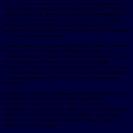
стали 354 врача первичного звена из Брянской, Кемеровской,
Новгородской, Мурманской, Ростовской, Омской, Тюменской,
Тульской, Тверской, Челябинской областей, Краснодарского
края, Республики Башкортостан, ХМАО-Югры. 118 из них
получили награду за значимый вклад в реабилитацию
пациентов после COVID-19 в рамках федеральной программы
углубленной диспансеризации.
В начале этого года стало очевидно: вирус опасен не только в
острой фазе. С отрицательным ПЦР-тестом болезнь не
заканчивается. До 60% переболевших коронавирусом, только
в России на данный момент их более 4 млн человек,
сталкиваются с осложнениями для здоровья. И это не только
астения, депрессия, но и серьезные последствия для сердечно-
сосудистой, дыхательной систем, обострения хронических
заболеваний.
Изначально считалось, что коронавирус пагубно действует в
основном на легкие, клетки которых напрямую и
безвозвратно поражаются при болезни. Однако затем
выяснилось, что от COVID-19 страдают почти все жизненно
важные системы организма. Вирус поражает центральную
нервную систему, желудочно-кишечный тракт, а самое
главное – сердце и сосуды.